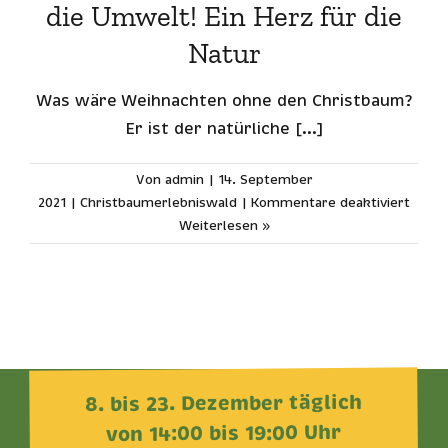
die Umwelt! Ein Herz für die
Über uns
Natur
Kontakt
Was wäre Weihnachten ohne den Christbaum?
Er ist der natürliche [...]
Von
admin
|
14. September
für
2021
|
Christbaumerlebniswald
|
Kommentare deaktiviert
Chris
Weiterlesen »
kultiv
die
Umwe
Ein
Herz
für
die
täglich
8. bis 23. Dezember
Natur
von 14:00 bis 19:00 Uhr